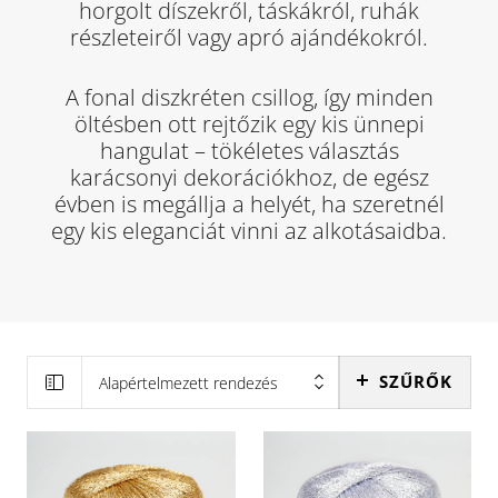
horgolt díszekről, táskákról, ruhák
részleteiről vagy apró ajándékokról.
A fonal diszkréten csillog, így minden
öltésben ott rejtőzik egy kis ünnepi
hangulat – tökéletes választás
karácsonyi dekorációkhoz, de egész
évben is megállja a helyét, ha szeretnél
egy kis eleganciát vinni az alkotásaidba.
SZŰRŐK
Alapértelmezett rendezés