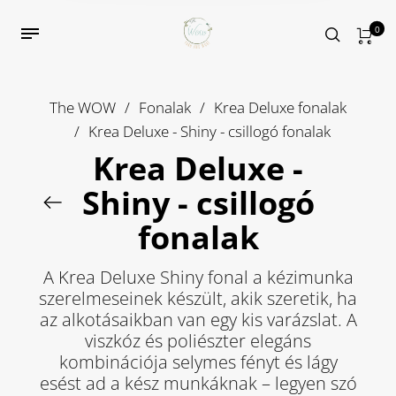
0
The WOW
/
Fonalak
/
Krea Deluxe fonalak
/
Krea Deluxe - Shiny - csillogó fonalak
Krea Deluxe -
Shiny - csillogó
fonalak
A Krea Deluxe Shiny fonal a kézimunka
szerelmeseinek készült, akik szeretik, ha
az alkotásaikban van egy kis varázslat. A
viszkóz és poliészter elegáns
kombinációja selymes fényt és lágy
esést ad a kész munkáknak – legyen szó