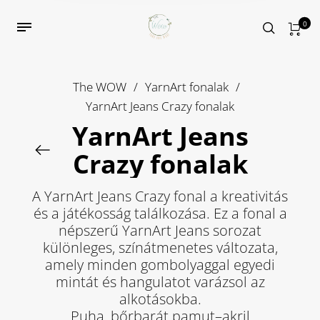
0
The WOW
/
YarnArt fonalak
/
YarnArt Jeans Crazy fonalak
YarnArt Jeans
Crazy fonalak
A YarnArt Jeans Crazy fonal a kreativitás
és a játékosság találkozása. Ez a fonal a
népszerű YarnArt Jeans sorozat
különleges, színátmenetes változata,
amely minden gombolyaggal egyedi
mintát és hangulatot varázsol az
alkotásokba.
Puha, bőrbarát pamut–akril