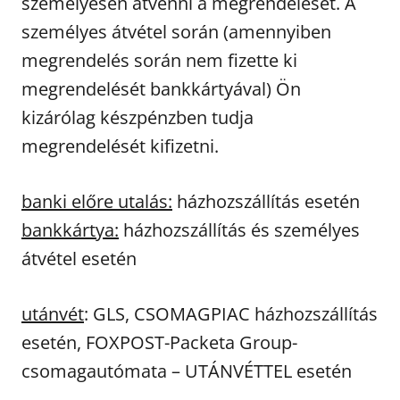
személyesen átvenni a megrendelését. A
személyes átvétel során (amennyiben
megrendelés során nem fizette ki
megrendelését bankkártyával) Ön
kizárólag készpénzben tudja
megrendelését kifizetni.
banki előre utalás:
házhozszállítás esetén
bankkártya:
házhozszállítás és személyes
átvétel esetén
utánvét
: GLS, CSOMAGPIAC házhozszállítás
esetén, FOXPOST-Packeta Group-
csomagautómata – UTÁNVÉTTEL esetén