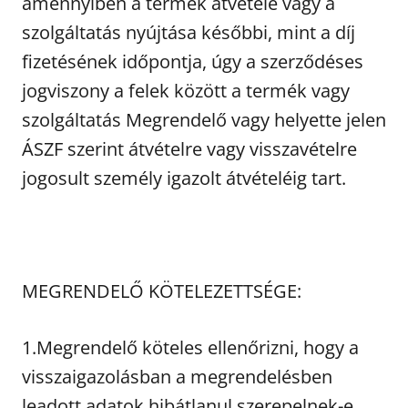
amennyiben a termék átvétele vagy a
szolgáltatás nyújtása későbbi, mint a díj
fizetésének időpontja, úgy a szerződéses
jogviszony a felek között a termék vagy
szolgáltatás Megrendelő vagy helyette jelen
ÁSZF szerint átvételre vagy visszavételre
jogosult személy igazolt átvételéig tart.
MEGRENDELŐ KÖTELEZETTSÉGE:
1.Megrendelő köteles ellenőrizni, hogy a
visszaigazolásban a megrendelésben
leadott adatok hibátlanul szerepelnek-e.