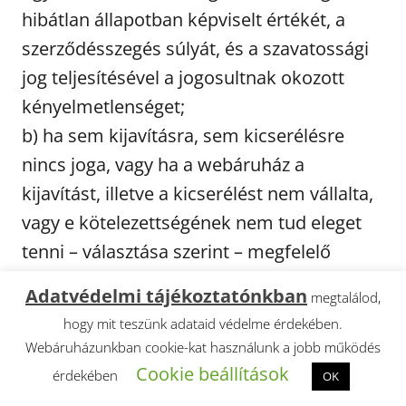
hibátlan állapotban képviselt értékét, a
szerződésszegés súlyát, és a szavatossági
jog teljesítésével a jogosultnak okozott
kényelmetlenséget;
b) ha sem kijavításra, sem kicserélésre
nincs joga, vagy ha a webáruház a
kijavítást, illetve a kicserélést nem vállalta,
vagy e kötelezettségének nem tud eleget
tenni – választása szerint – megfelelő
árleszállítást igényelhet vagy elállhat a
Adatvédelmi tájékoztatónkban
megtalálod,
szerződéstől. Jelentéktelen hiba miatt
hogy mit teszünk adataid védelme érdekében.
elállásnak nincs helye.
Webáruházunkban cookie-kat használunk a jobb működés
A nem rendeltetésszerű használatból
Cookie beállítások
érdekében
OK
eredő hibák esetén a szavatossági igény