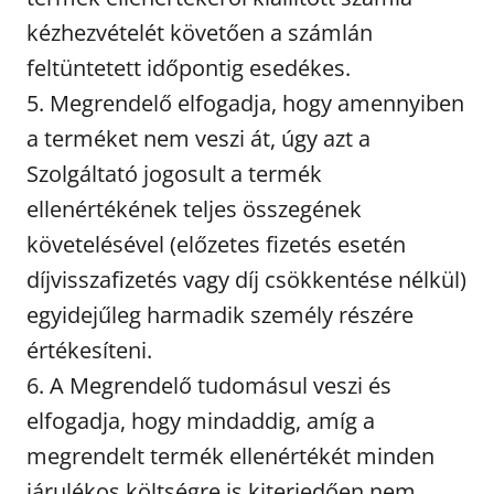
kézhezvételét követően a számlán
feltüntetett időpontig esedékes.
5. Megrendelő elfogadja, hogy amennyiben
a terméket nem veszi át, úgy azt a
Szolgáltató jogosult a termék
ellenértékének teljes összegének
követelésével (előzetes fizetés esetén
díjvisszafizetés vagy díj csökkentése nélkül)
egyidejűleg harmadik személy részére
értékesíteni.
6. A Megrendelő tudomásul veszi és
elfogadja, hogy mindaddig, amíg a
megrendelt termék ellenértékét minden
járulékos költségre is kiterjedően nem