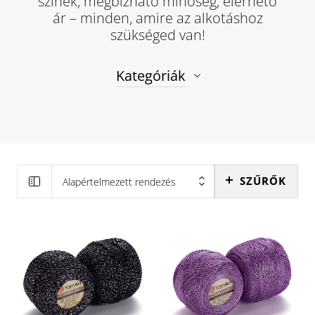
színek, megbízható minőség, elérhető
ár – minden, amire az alkotáshoz
szükséged van!
Kategóriák
SZŰRŐK
Alapértelmezett rendezés