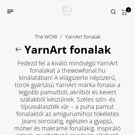
0
The WOW
/
YarnArt fonalak
YarnArt fonalak
Fedezd fel a kiváló minőségű YarnArt
fonalakat a thewowfonal.hu
kínálatában! A világszerte népszerű,
török gyártású YarnArt márka fonalai a
legjobb pamutból, akrilból és kevert
szálakból készülnek. Széles szín- és
típusválaszték vár – a puha pamut
fonalaktól az amigurumihoz tökéletes
Jeans sorozatig, egészen a gyapjú,
moher és makramé fonalakig. Inspiráló