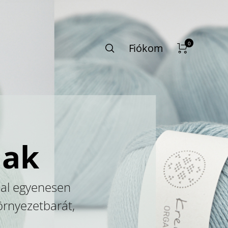
0
Fiókom
lak
nal egyenesen
örnyezetbarát,