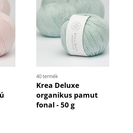
40 termék
Krea Deluxe
jú
organikus pamut
fonal - 50 g