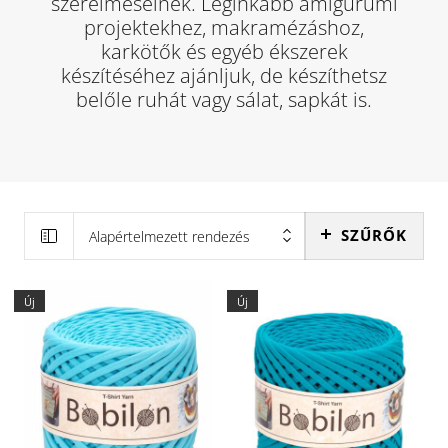
szerelmeseinek. Leginkább amigurumi
projektekhez, makramézáshoz,
karkötők és egyéb ékszerek
készítéséhez ajánljuk, de készíthetsz
belőle ruhát vagy sálat, sapkát is.
SZŰRŐK
Alapértelmezett rendezés
Új
Új