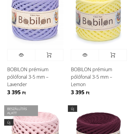
BOBILON prémium
BOBILON prémium
pólófonal 3-5 mm –
pólófonal 3-5 mm –
Lavender
Lemon
3 395
3 395
Ft
Ft
BESZÁLLÍTÁS
Új
ALATT
Új