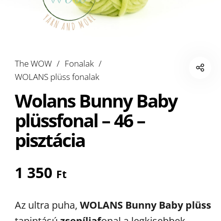
The WOW
/
Fonalak
/
WOLANS plüss fonalak
Wolans Bunny Baby
plüssfonal – 46 –
pisztácia
1 350
Ft
Az ultra puha,
WOLANS Bunny Baby
plüss
tapintású
zseníliaf
onal a legkisebbek