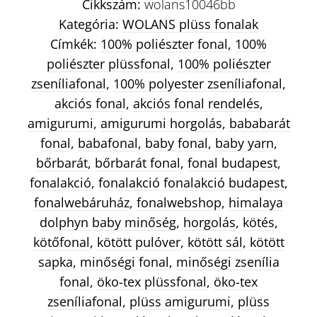
Cikkszám:
wolans10046bb
Kategória:
WOLANS plüss fonalak
Címkék:
100% poliészter fonal
,
100%
poliészter plüssfonal
,
100% poliészter
zseníliafonal
,
100% polyester zseníliafonal
,
akciós fonal
,
akciós fonal rendelés
,
amigurumi
,
amigurumi horgolás
,
bababarát
fonal
,
babafonal
,
baby fonal
,
baby yarn
,
bőrbarát
,
bőrbarát fonal
,
fonal budapest
,
fonalakció
,
fonalakció fonalakció budapest
,
fonalwebáruház
,
fonalwebshop
,
himalaya
dolphyn baby minőség
,
horgolás
,
kötés
,
kötőfonal
,
kötött pulóver
,
kötött sál
,
kötött
sapka
,
minőségi fonal
,
minőségi zsenília
fonal
,
öko-tex plüssfonal
,
öko-tex
zseníliafonal
,
plüss amigurumi
,
plüss