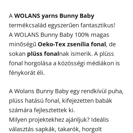
A
WOLANS yarns Bunny Baby
termékcsalád egyszerűen fantasztikus!
A WOLANS Bunny Baby 100% magas
minőségű
Oeko-Tex zsenília fonal
, de
sokan
plüss fonal
nak ismerik. A plüss
fonal horgolása a közösségi médiákon is
fénykorát éli.
A Wolans Bunny Baby egy rendkívül puha,
plüss hatású fonal, kifejezetten babák
számára fejlesztettek ki.
Milyen projektekhez ajánljuk? Ideális
választás sapkák, takarók, horgolt