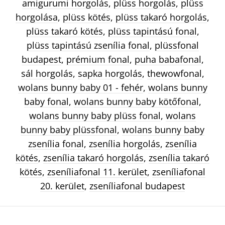
amigurumi horgolás
,
plüss horgolás
,
plüss
horgolása
,
plüss kötés
,
plüss takaró horgolás
,
plüss takaró kötés
,
plüss tapintású fonal
,
plüss tapintású zsenília fonal
,
plüssfonal
budapest
,
prémium fonal
,
puha babafonal
,
sál horgolás
,
sapka horgolás
,
thewowfonal
,
wolans bunny baby 01 - fehér
,
wolans bunny
baby fonal
,
wolans bunny baby kötőfonal
,
wolans bunny baby plüss fonal
,
wolans
bunny baby plüssfonal
,
wolans bunny baby
zsenília fonal
,
zsenília horgolás
,
zsenília
kötés
,
zsenília takaró horgolás
,
zsenília takaró
kötés
,
zseníliafonal 11. kerület
,
zseníliafonal
20. kerület
,
zseníliafonal budapest