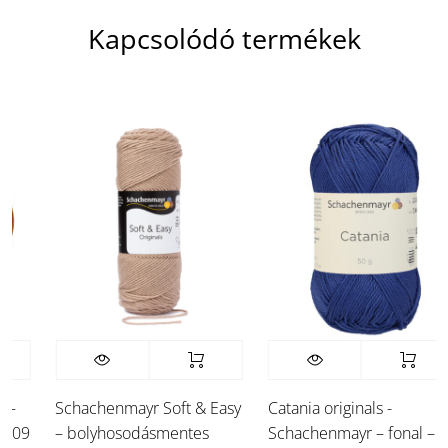
Kapcsolódó termékek
–
Schachenmayr Soft & Easy
Catania originals -
309
– bolyhosodásmentes
Schachenmayr – fonal –