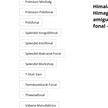
Prémium Minőség
Himal
Himag
Prémium Pólófonal
amigu
Pólófonal
fonal 
Splendid Horgolófonal
Splendid Kötőfonal
Splendid Makramé Fonal
Splendid Workshop
T-Shirt Yarn
Impresszum
ÁSZF
Természetbarát Fonal
Kapcsolat
Adatvédelem
Thewowfonal
Viszonteladóknak
Szállítás
Vabene Manufaktúra