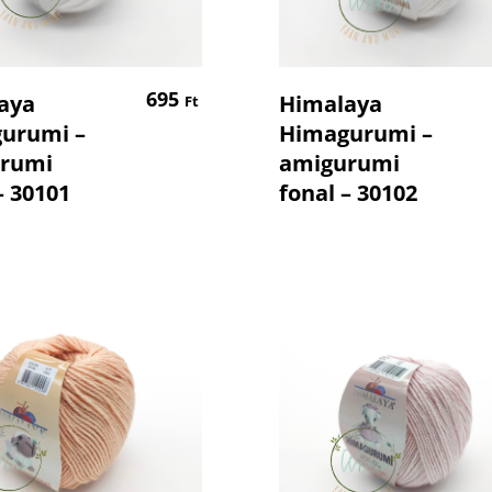
Kosárba Teszem
Kosárba Tesz
695
aya
Himalaya
Ft
urumi –
Himagurumi –
rumi
amigurumi
– 30101
fonal – 30102