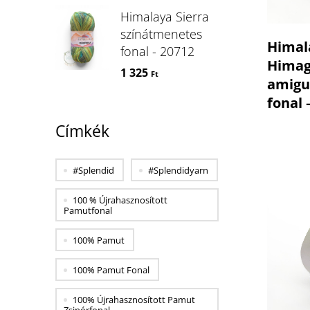
Himalaya Sierra
színátmenetes
Himal
fonal - 20712
Himag
1 325
Ft
amigu
fonal 
Címkék
#splendid
#splendidyarn
100 % Újrahasznosított
Pamutfonal
100% Pamut
100% Pamut Fonal
100% Újrahasznosított Pamut