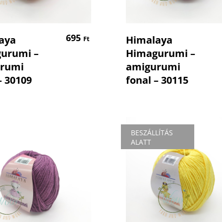
Kosárba Teszem
Kosárba Tesz
695
aya
Himalaya
Ft
urumi –
Himagurumi –
rumi
amigurumi
– 30109
fonal – 30115
BESZÁLLÍTÁS
ALATT