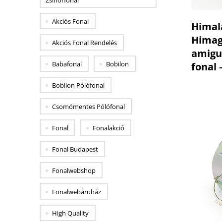
Zsinórfonal
Akciós Fonal
Himal
Himag
Akciós Fonal Rendelés
amigu
Babafonal
Bobilon
fonal 
Bobilon Pólófonal
Csomómentes Pólófonal
Fonal
Fonalakció
Fonal Budapest
Fonalwebshop
Fonalwebáruház
High Quality