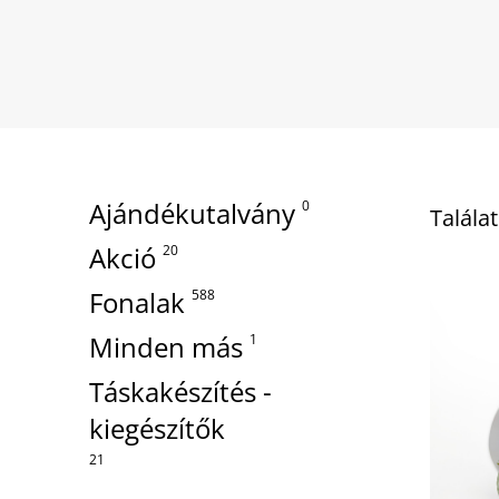
Ajándékutalvány
0
Talála
Akció
20
Fonalak
588
Minden más
1
Táskakészítés -
kiegészítők
21