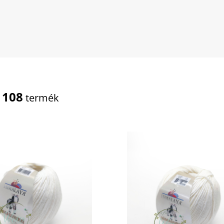
108
t
termék