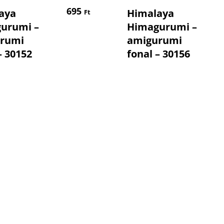
Kosárba Teszem
Kosárba Tesz
695
aya
Himalaya
Ft
urumi –
Himagurumi –
rumi
amigurumi
– 30152
fonal – 30156
SZNUR fonalak
Himalaya fonalak
YarnArt fonalak