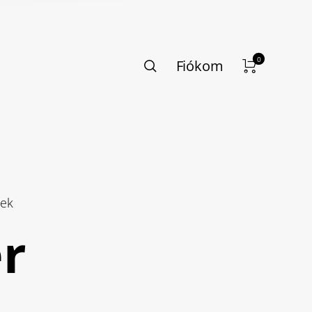
0
Fiókom
kek
er