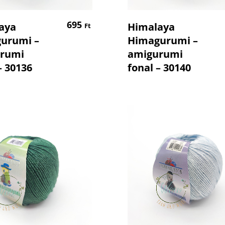
Kosárba Teszem
Kosárba Tesz
695
aya
Himalaya
Ft
urumi –
Himagurumi –
rumi
amigurumi
– 30136
fonal – 30140