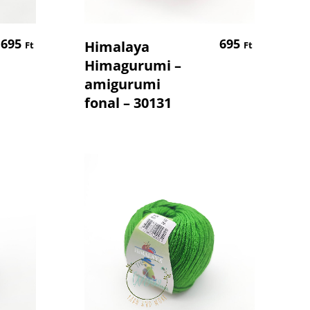
om
Kosárba Teszem
695
695
Himalaya
Ft
Ft
Himagurumi –
amigurumi
fonal – 30131