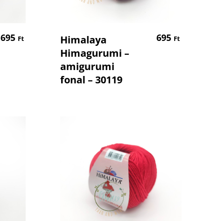
em
Kosárba Teszem
695
695
Himalaya
Ft
Ft
Himagurumi –
amigurumi
fonal – 30119