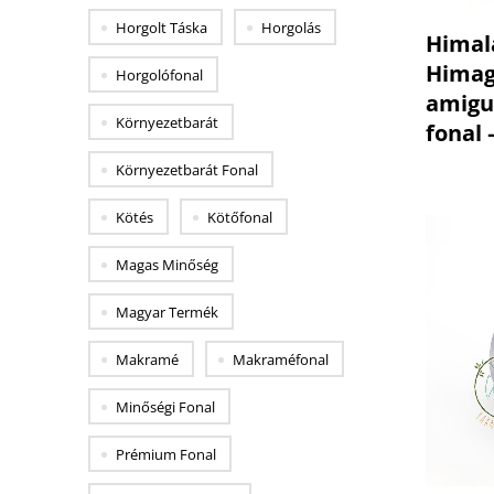
Horgolt Táska
Horgolás
Himal
Himag
Horgolófonal
amigu
Környezetbarát
fonal 
Környezetbarát Fonal
Kötés
Kötőfonal
Magas Minőség
Magyar Termék
Makramé
Makraméfonal
Minőségi Fonal
Prémium Fonal