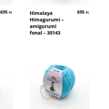
em
Kosárba Teszem
695
695
Himalaya
Ft
Ft
Himagurumi –
amigurumi
fonal – 30143