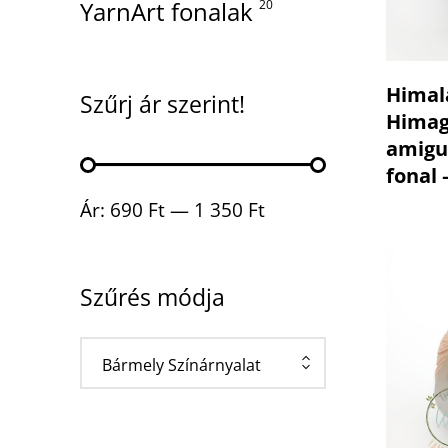
YarnArt fonalak
20
Himal
Szűrj ár szerint!
Himag
amigu
fonal 
Min ár
Max ár
Ár:
690 Ft
—
1 350 Ft
Szűrés módja
Bármely Színárnyalat