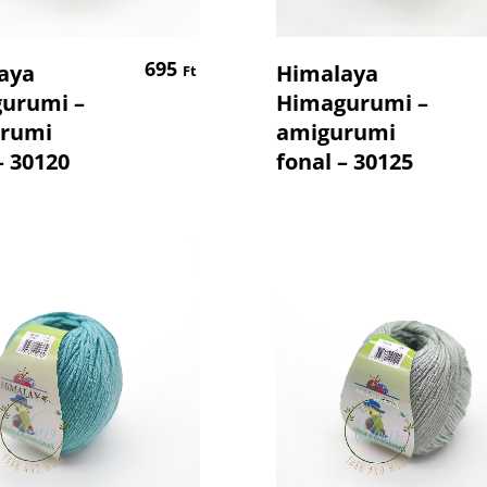
Kosárba Teszem
Tovább Olvas
695
aya
Himalaya
Ft
urumi –
Himagurumi –
rumi
amigurumi
– 30120
fonal – 30125