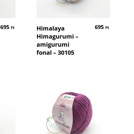
em
Kosárba Teszem
695
695
Himalaya
Ft
Ft
Himagurumi –
amigurumi
fonal – 30105