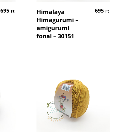
em
Kosárba Teszem
695
695
Himalaya
Ft
Ft
Himagurumi –
amigurumi
fonal – 30151