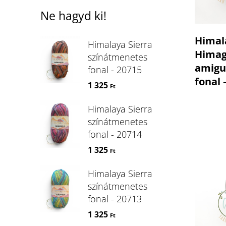
Ne hagyd ki!
Himal
Himalaya Sierra
Himag
színátmenetes
amigu
fonal - 20715
fonal 
1 325
Ft
Himalaya Sierra
színátmenetes
fonal - 20714
1 325
Ft
Himalaya Sierra
színátmenetes
fonal - 20713
1 325
Ft