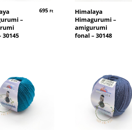
Kosárba Teszem
Kosárba Tesz
695
aya
Himalaya
Ft
urumi –
Himagurumi –
rumi
amigurumi
– 30145
fonal – 30148