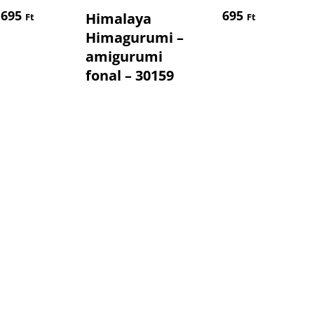
em
Kosárba Teszem
695
695
Himalaya
Ft
Ft
Himagurumi –
amigurumi
fonal – 30159