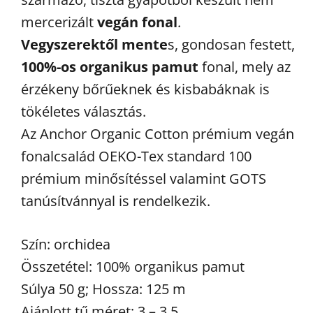
mercerizált
vegán fonal
.
Vegyszerektől mente
s, gondosan festett,
100%-os organikus pamut
fonal, mely az
érzékeny bőrűeknek és kisbabáknak is
tökéletes választás.
Az Anchor Organic Cotton prémium vegán
fonalcsalád OEKO-Tex standard 100
prémium minősítéssel valamint GOTS
tanúsítvánnyal is rendelkezik.
Szín: orchidea
Összetétel: 100% organikus pamut
Súlya 50 g; Hossza: 125 m
Ajánlott tű méret: 3 – 3,5