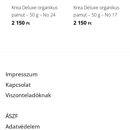
Krea Deluxe organikus
Krea Deluxe organikus
K
pamut – 50 g – No 24
pamut – 50 g – No 17
p
2 150
2 150
Ft
Ft
Impresszum
Kapcsolat
Viszonteladóknak
ÁSZF
Adatvédelem