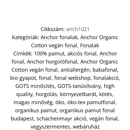
Cikkszám:
anch1021
Kategóriák:
Anchor fonalak
,
Anchor Organic
Cotton vegán fonal
,
Fonalak
Címkék:
100% pamut
,
akciós fonal
,
Anchor
fonal
,
Anchor horgolófonal
,
Anchor Organic
Cotton vegán fonal
,
antiallergén
,
babafonal
,
bio gyapot
,
fonal
,
fonal webshop
,
fonalakció
,
GOTS minősítés
,
GOTS-tanúsítvány
,
high
quality
,
horgolás
,
környezetbarát
,
kötés
,
magas minőség
,
öko
,
öko-tex pamutfonal
,
organikus pamut
,
organikus pamut fonal
budapest
,
schachenmayr akció
,
vegán fonal
,
vegyszermentes
,
webáruház