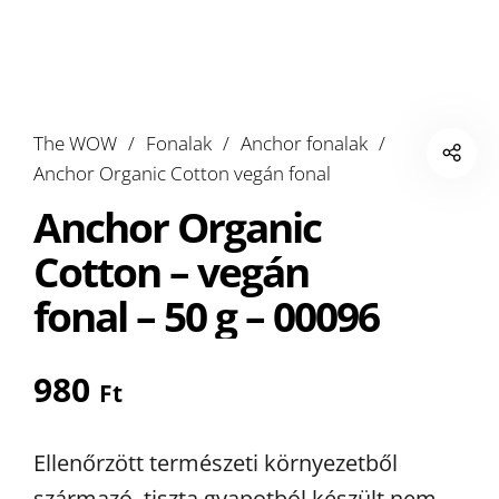
The WOW
/
Fonalak
/
Anchor fonalak
/
Anchor Organic Cotton vegán fonal
Anchor Organic
Cotton – vegán
fonal – 50 g – 00096
980
Ft
Ellenőrzött természeti környezetből
származó, tiszta gyapotból készült nem