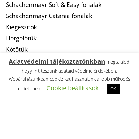
Schachenmayr Soft & Easy fonalak
Schachenmayr Catania fonalak
Kiegészítők
Horgolótűk
Kötőtűk
Adatvédelmi tájékoztatónkban
megtalálod,
hogy mit teszünk adataid védelme érdekében.
Webáruházunkban cookie-kat használunk a jobb működés
Cookie beállítások
érdekében
OK
© 2021
The WOW Hungary Kft
. Minden jog
fentartva!