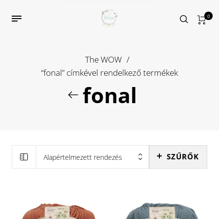
0
The WOW
/
“fonal” címkével rendelkező termékek
fonal
SZŰRŐK
Alapértelmezett rendezés