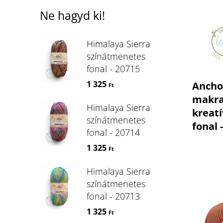
Ne hagyd ki!
Himalaya Sierra
színátmenetes
fonal - 20715
1 325
Ancho
Ft
makr
Himalaya Sierra
kreatí
színátmenetes
fonal 
fonal - 20714
1 325
Ft
Himalaya Sierra
színátmenetes
fonal - 20713
1 325
Ft