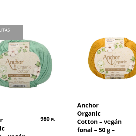
LÍTÁS
SZNUR fonalak
Kosárba Tesz
Anchor
Himalaya fonalak
Organic
Tovább Olvasom
980
r
Ft
Cotton – vegán
YarnArt fonalak
ic
fonal – 50 g –