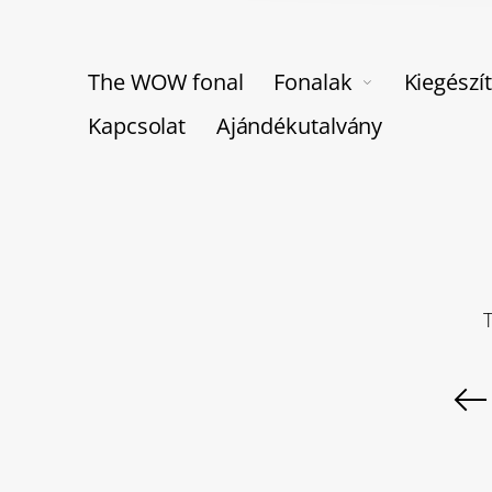
The WOW fonal
Fonalak
Kiegészí
Kapcsolat
Ajándékutalvány