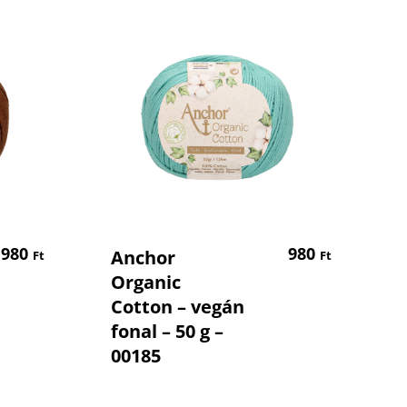
em
Kosárba Teszem
980
980
Anchor
Ft
Ft
Organic
Cotton – vegán
fonal – 50 g –
00185