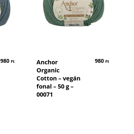
em
Kosárba Teszem
980
980
Anchor
Ft
Ft
Organic
Cotton – vegán
fonal – 50 g –
00071