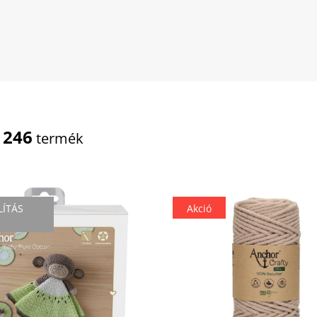
246
t
termék
LÍTÁS
Akció