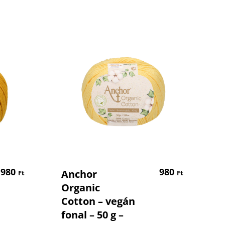
em
Kosárba Teszem
980
980
Anchor
Ft
Ft
Organic
Cotton – vegán
fonal – 50 g –