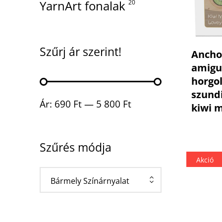
YarnArt fonalak
20
Szűrj ár szerint!
Ancho
amigu
horgol
szund
Min ár
Max ár
Ár:
690 Ft
—
5 800 Ft
kiwi 
Szűrés módja
Akció
Bármely Színárnyalat