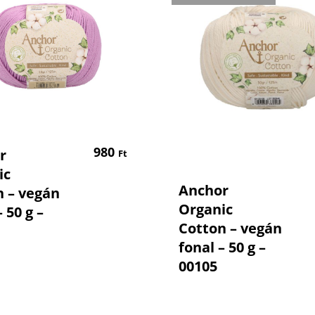
Kosárba Teszem
980
r
Ft
ic
Tovább Olvas
Anchor
n – vegán
Organic
 50 g –
Cotton – vegán
fonal – 50 g –
00105