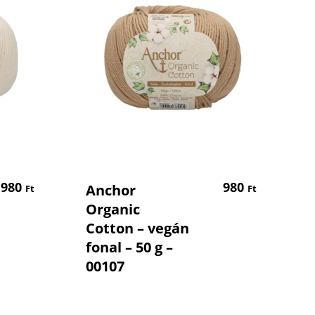
om
Kosárba Teszem
980
980
Anchor
Ft
Ft
Organic
Cotton – vegán
fonal – 50 g –
00107