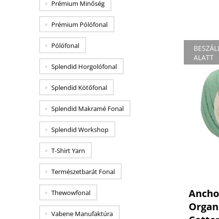
Prémium Minőség
Prémium Pólófonal
Pólófonal
BESZÁL
ALATT
Splendid Horgolófonal
Splendid Kötőfonal
Splendid Makramé Fonal
Splendid Workshop
T-Shirt Yarn
Impresszum
ÁSZF
Természetbarát Fonal
Kapcsolat
Adatvédelem
Ancho
Thewowfonal
Viszonteladóknak
Szállítás
Organ
Vabene Manufaktúra