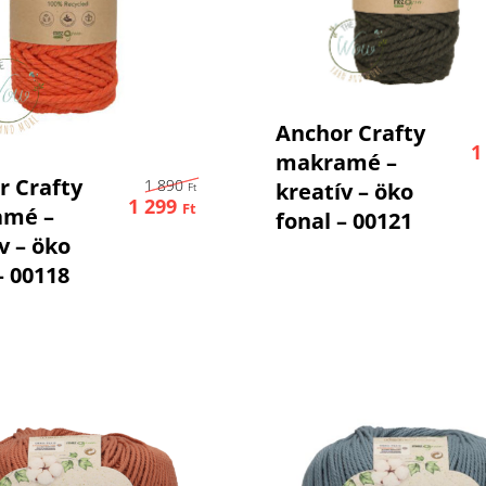
Kosárba Tesz
Anchor Crafty
1
makramé –
Kosárba Teszem
Original price was: 1 890 Ft,.
r Crafty
1 890
kreatív – öko
Ft
1 299
Ft
amé –
fonal – 00121
Current price is: 1 299 Ft,.
v – öko
– 00118