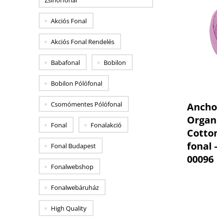
Zsinórfonal
Akciós Fonal
Akciós Fonal Rendelés
Babafonal
Bobilon
Bobilon Pólófonal
Csomómentes Pólófonal
Ancho
Organ
Fonal
Fonalakció
Cotto
fonal –
Fonal Budapest
00096
Fonalwebshop
Fonalwebáruház
High Quality