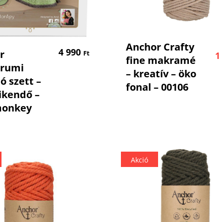
Kosárba Tesz
Anchor Crafty
Tovább Olvasom
4 990
r
Ft
1
fine makramé
rumi
– kreatív – öko
ó szett –
fonal – 00106
ikendő –
monkey
Akció