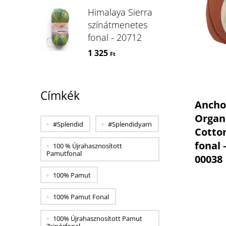
Himalaya Sierra
színátmenetes
fonal - 20712
1 325
Ft
Címkék
Ancho
Organ
#splendid
#splendidyarn
Cotto
fonal –
100 % Újrahasznosított
Pamutfonal
00038
100% Pamut
100% Pamut Fonal
100% Újrahasznosított Pamut