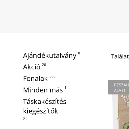
Ajándékutalvány
0
Talála
Akció
20
Fonalak
588
BESZÁL
Minden más
1
ALATT
Táskakészítés -
kiegészítők
21