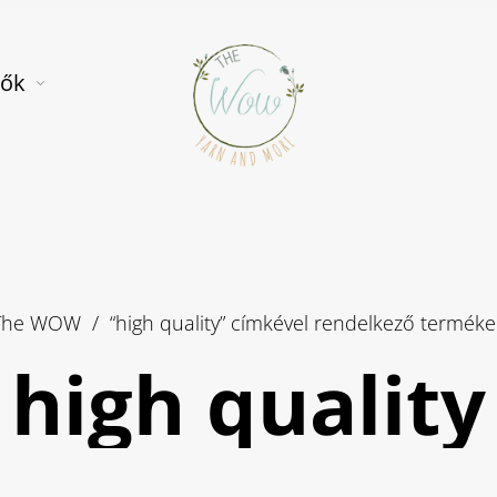
tők
The WOW
/
“high quality” címkével rendelkező terméke
high quality