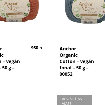
Kosárba Teszem
Kosárba Tesz
980
r
Anchor
Ft
ic
Organic
n – vegán
Cotton – vegán
 50 g –
fonal – 50 g –
00052
BESZÁLLÍTÁS
ALATT