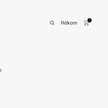
0
Fiókom
k