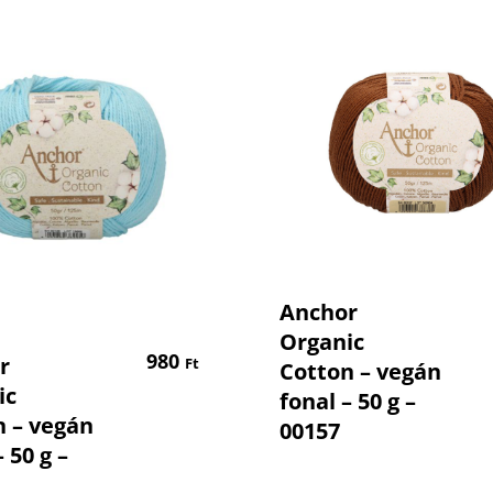
Kosárba Tesz
Anchor
Organic
Kosárba Teszem
980
r
Ft
Cotton – vegán
ic
fonal – 50 g –
n – vegán
00157
 50 g –