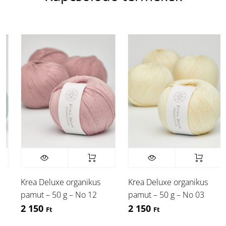
Krea Deluxe organikus
Krea Deluxe organikus
K
pamut – 50 g – No 12
pamut – 50 g – No 03
p
2 150
2 150
Ft
Ft