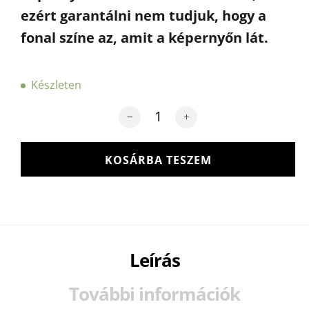
ezért garantálni nem tudjuk, hogy a
fonal színe az, amit a képernyőn lát.
Készleten
BOBILON prémium pólófonal 5-7 mm 
KOSÁRBA TESZEM
Leírás
További információk