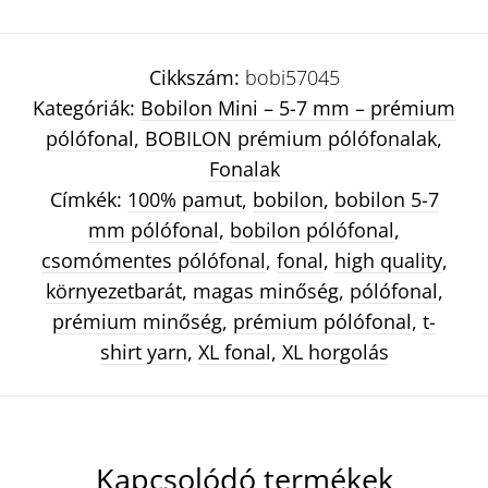
Cikkszám:
bobi57045
Kategóriák:
Bobilon Mini – 5-7 mm – prémium
pólófonal
,
BOBILON prémium pólófonalak
,
Fonalak
Címkék:
100% pamut
,
bobilon
,
bobilon 5-7
mm pólófonal
,
bobilon pólófonal
,
csomómentes pólófonal
,
fonal
,
high quality
,
környezetbarát
,
magas minőség
,
pólófonal
,
prémium minőség
,
prémium pólófonal
,
t-
shirt yarn
,
XL fonal
,
XL horgolás
Kapcsolódó termékek