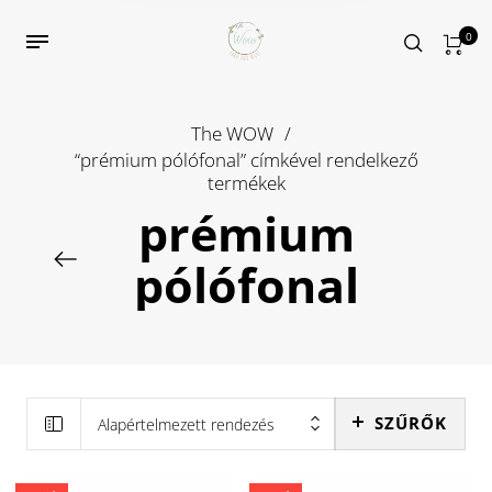
0
The WOW
/
“prémium pólófonal” címkével rendelkező
termékek
prémium
pólófonal
SZŰRŐK
Alapértelmezett rendezés