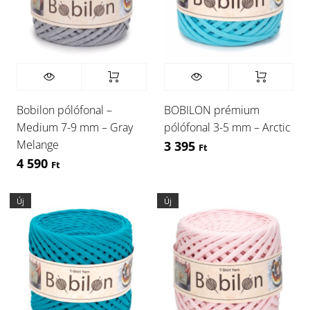
Bobilon pólófonal –
BOBILON prémium
Medium 7-9 mm – Gray
pólófonal 3-5 mm – Arctic
Melange
3 395
Ft
4 590
Ft
Új
Új