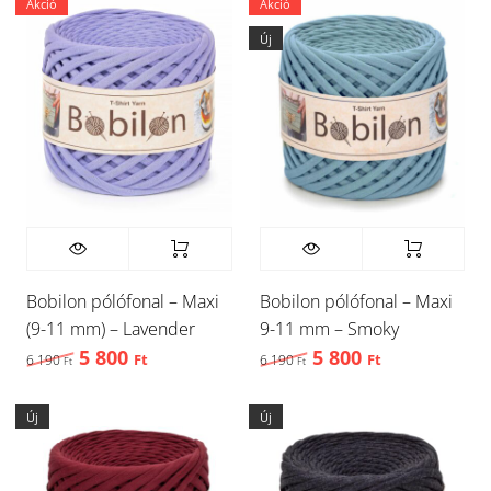
Akció
Akció
Új
Bobilon pólófonal – Maxi
Bobilon pólófonal – Maxi
(9-11 mm) – Lavender
9-11 mm – Smoky
5 800
5 800
Original price was: 6 190 Ft,.
Current price is: 5 800 Ft,.
Original price was: 6 
Current price
6 190
Ft
6 190
Ft
Ft
Ft
Új
Új