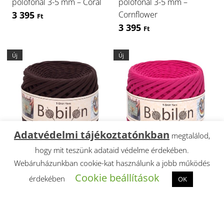
pólófonal 3-5 mm – Coral
pólófonal 3-5 mm –
Cornflower
3 395
Ft
3 395
Ft
Új
Új
Adatvédelmi tájékoztatónkban
megtalálod,
hogy mit teszünk adataid védelme érdekében.
Webáruházunkban cookie-kat használunk a jobb működés
Cookie beállítások
érdekében
OK
BOBILON prémium
BOBILON prémium
pólófonal 3-5 mm – Hot
pólófonal 3-5 mm – Hot
Chocolate
Pink