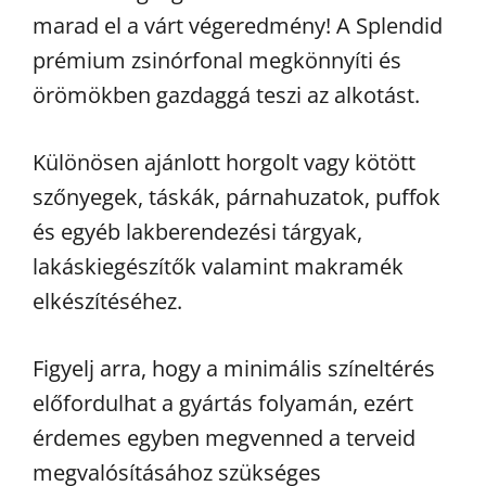
marad el a várt végeredmény! A Splendid
prémium zsinórfonal megkönnyíti és
örömökben gazdaggá teszi az alkotást.
Különösen ajánlott horgolt vagy kötött
szőnyegek, táskák, párnahuzatok, puffok
és egyéb lakberendezési tárgyak,
lakáskiegészítők valamint makramék
elkészítéséhez.
Figyelj arra, hogy a minimális színeltérés
előfordulhat a gyártás folyamán, ezért
érdemes egyben megvenned a terveid
megvalósításához szükséges