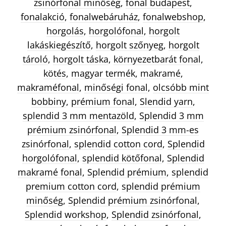
zsinórfonal minőség
,
fonal budapest
,
fonalakció
,
fonalwebáruház
,
fonalwebshop
,
horgolás
,
horgolófonal
,
horgolt
lakáskiegészítő
,
horgolt szőnyeg
,
horgolt
tároló
,
horgolt táska
,
környezetbarát fonal
,
kötés
,
magyar termék
,
makramé
,
makraméfonal
,
minőségi fonal
,
olcsóbb mint
bobbiny
,
prémium fonal
,
Slendid yarn
,
splendid 3 mm mentazöld
,
Splendid 3 mm
prémium zsinórfonal
,
Splendid 3 mm-es
zsinórfonal
,
splendid cotton cord
,
Splendid
horgolófonal
,
splendid kötőfonal
,
Splendid
makramé fonal
,
Splendid prémium
,
splendid
premium cotton cord
,
splendid prémium
minőség
,
Splendid prémium zsinórfonal
,
Splendid workshop
,
Splendid zsinórfonal
,