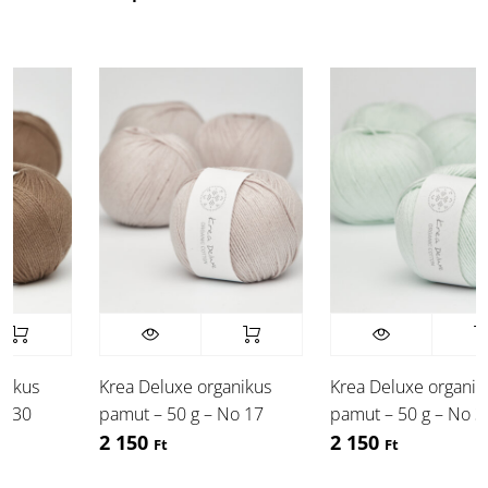
kus
Krea Deluxe organikus
Krea Deluxe organikus
30
pamut – 50 g – No 17
pamut – 50 g – No 31
2 150
2 150
Ft
Ft