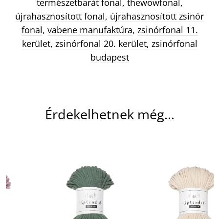
természetbarát fonal
,
thewowfonal
,
újrahasznosított fonal
,
újrahasznosított zsinór
fonal
,
vabene manufaktúra
,
zsinórfonal 11.
kerület
,
zsinórfonal 20. kerület
,
zsinórfonal
budapest
Érdekelhetnek még…