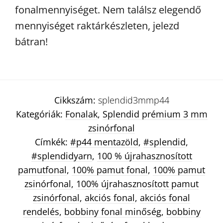
fonalmennyiséget. Nem találsz elegendő
mennyiséget raktárkészleten, jelezd
bátran!
Cikkszám:
splendid3mmp44
Kategóriák:
Fonalak
,
Splendid prémium 3 mm
zsinórfonal
Címkék:
#p44 mentazöld
,
#splendid
,
#splendidyarn
,
100 % újrahasznosított
pamutfonal
,
100% pamut fonal
,
100% pamut
zsinórfonal
,
100% újrahasznosított pamut
zsinórfonal
,
akciós fonal
,
akciós fonal
rendelés
,
bobbiny fonal minőség
,
bobbiny