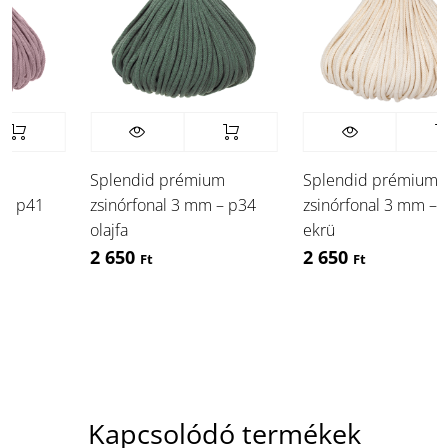
Splendid prémium
Splendid prémium
 p41
zsinórfonal 3 mm – p34
zsinórfonal 3 mm – p06
olajfa
ekrü
2 650
2 650
Ft
Ft
Kapcsolódó termékek