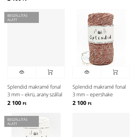
BESZÁLLÍTÁS
ALATT
Splendid makramé fonal
Splendid makramé fonal
3 mm – ekrü, arany szállal
3 mm – epershake
2 100
2 100
Ft
Ft
BESZÁLLÍTÁS
ALATT