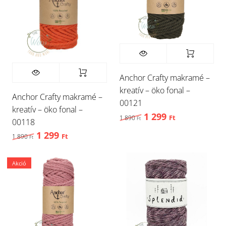
Anchor Crafty makramé –
kreatív – öko fonal –
Anchor Crafty makramé –
00121
kreatív – öko fonal –
1 299
Original price was: 1 
Current price
1 890
Ft
Ft
00118
1 299
Original price was: 1 890 Ft,.
Current price is: 1 299 Ft,.
1 890
Ft
Ft
Akció