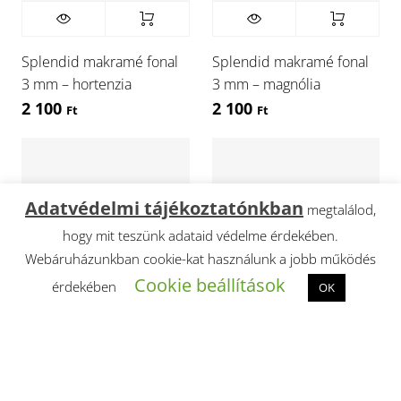
Splendid makramé fonal
Splendid makramé fonal
3 mm – hortenzia
3 mm – magnólia
2 100
2 100
Ft
Ft
Adatvédelmi tájékoztatónkban
megtalálod,
hogy mit teszünk adataid védelme érdekében.
Webáruházunkban cookie-kat használunk a jobb működés
Cookie beállítások
érdekében
OK
Splendid makramé fonal
Splendid makramé fonal
3 mm – méz
3 mm – mojito