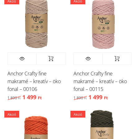
Akció
Akció
Anchor Crafty fine
Anchor Crafty fine
makramé – kreatív – öko
makramé – kreatív – öko
fonal – 00106
fonal – 00115
1 499
1 499
Original price was: 1 890 Ft,.
Current price is: 1 499 Ft,.
Original price was: 1 
Current price
1 890
Ft
1 890
Ft
Ft
Ft
Akció
Akció