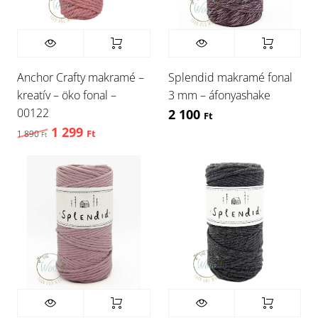
Anchor Crafty makramé –
Splendid makramé fonal
kreatív – öko fonal –
3 mm – áfonyashake
00122
2 100
Ft
1 299
Original price was: 1 890 Ft,.
Current price is: 1 299 Ft,.
1 890
Ft
Ft