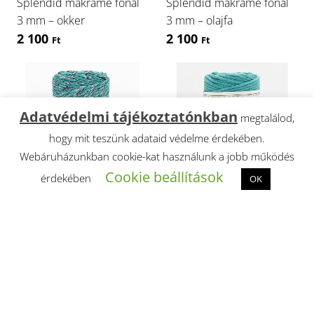
Splendid makramé fonal
Splendid makramé fonal
3 mm – okker
3 mm – olajfa
2 100
2 100
Ft
Ft
Adatvédelmi tájékoztatónkban
megtalálod,
hogy mit teszünk adataid védelme érdekében.
Webáruházunkban cookie-kat használunk a jobb működés
Cookie beállítások
érdekében
OK
Splendid makramé fonal
Splendid makramé fonal
3 mm – tenger
3 mm – türkiz
2 100
2 100
Ft
Ft