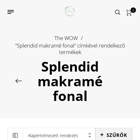
0
The WOW
/
“Splendid makramé fonal” címkével rendelkező
termékek
Splendid
makramé
fonal
SZŰRŐK
Alapértelmezett rendezés