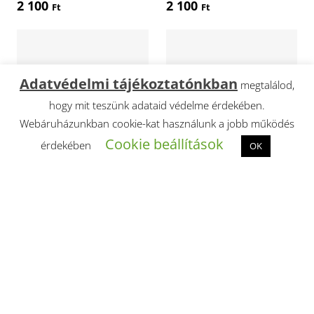
2 100
2 100
Ft
Ft
Adatvédelmi tájékoztatónkban
megtalálod,
hogy mit teszünk adataid védelme érdekében.
Webáruházunkban cookie-kat használunk a jobb működés
Cookie beállítások
érdekében
OK
Splendid makramé fonal
Splendid makramé fonal
3 mm – tenger
3 mm – türkiz
2 100
2 100
Ft
Ft