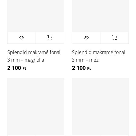
Splendid makramé fonal
Splendid makramé fonal
3 mm – magnólia
3 mm – méz
2 100
2 100
Ft
Ft