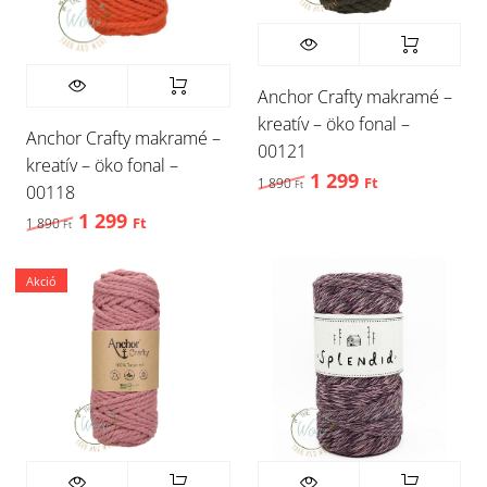
Anchor Crafty makramé –
kreatív – öko fonal –
Anchor Crafty makramé –
00121
kreatív – öko fonal –
1 299
Original price was: 1 
Current price
1 890
Ft
Ft
00118
1 299
Original price was: 1 890 Ft,.
Current price is: 1 299 Ft,.
1 890
Ft
Ft
Akció