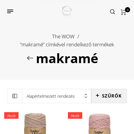
0
The WOW
/
“makramé” címkével rendelkező termékek
makramé
SZŰRŐK
Alapértelmezett rendezés
Akció
Akció