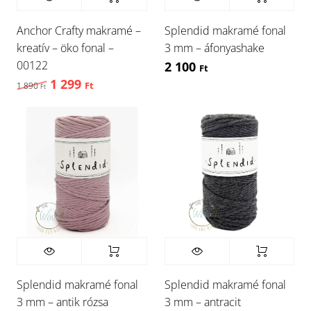
Anchor Crafty makramé –
Splendid makramé fonal
kreatív – öko fonal –
3 mm – áfonyashake
00122
2 100
Ft
1 299
Original price was: 1 890 Ft,.
Current price is: 1 299 Ft,.
1 890
Ft
Ft
Splendid makramé fonal
Splendid makramé fonal
3 mm – antik rózsa
3 mm – antracit