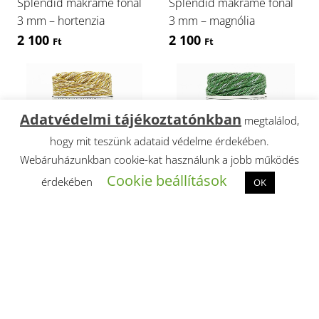
Splendid makramé fonal
Splendid makramé fonal
3 mm – hortenzia
3 mm – magnólia
2 100
2 100
Ft
Ft
Adatvédelmi tájékoztatónkban
megtalálod,
hogy mit teszünk adataid védelme érdekében.
Webáruházunkban cookie-kat használunk a jobb működés
Cookie beállítások
érdekében
OK
Splendid makramé fonal
Splendid makramé fonal
3 mm – méz
3 mm – mojito
2 100
2 100
Ft
Ft