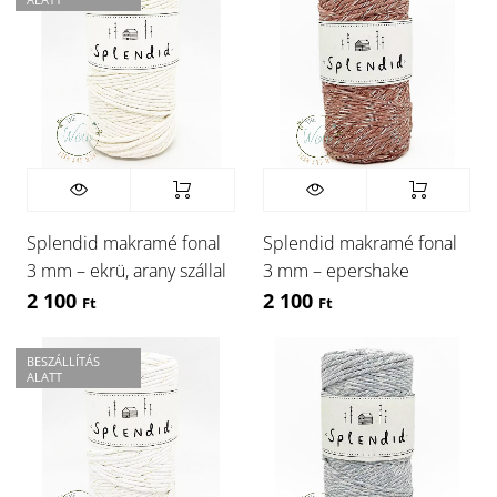
Splendid makramé fonal
Splendid makramé fonal
3 mm – ekrü, arany szállal
3 mm – epershake
2 100
2 100
Ft
Ft
BESZÁLLÍTÁS
ALATT