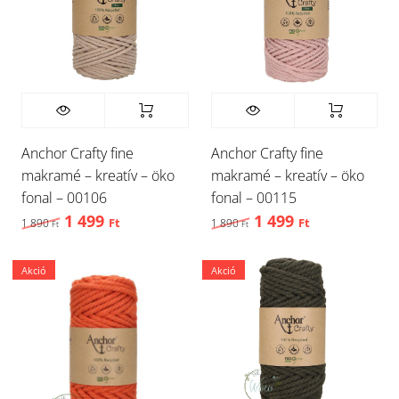
Anchor Crafty fine
Anchor Crafty fine
makramé – kreatív – öko
makramé – kreatív – öko
fonal – 00106
fonal – 00115
1 499
1 499
Original price was: 1 890 Ft,.
Current price is: 1 499 Ft,.
Original price was: 1 
Current price
1 890
Ft
1 890
Ft
Ft
Ft
Akció
Akció