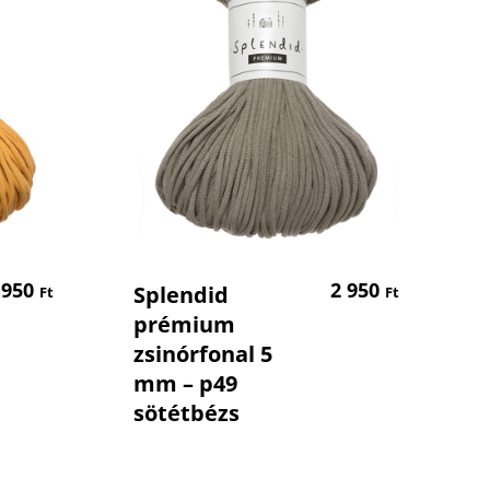
em
Kosárba Teszem
 950
2 950
Splendid
Ft
Ft
prémium
zsinórfonal 5
mm – p49
sötétbézs