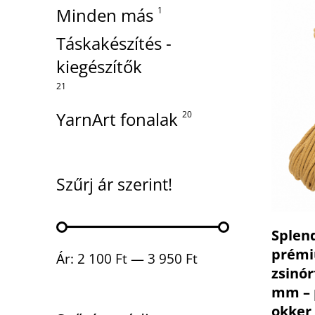
Minden más
1
Táskakészítés -
kiegészítők
21
YarnArt fonalak
20
Szűrj ár szerint!
Splen
prém
Min ár
Max ár
Ár:
2 100 Ft
—
3 950 Ft
zsinór
mm – 
okker