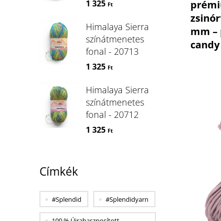
1 325
prém
Ft
zsinór
Himalaya Sierra
mm – 
színátmenetes
candy
fonal - 20713
1 325
Ft
Himalaya Sierra
színátmenetes
fonal - 20712
1 325
Ft
Címkék
#splendid
#splendidyarn
100 % Újrahasznosított