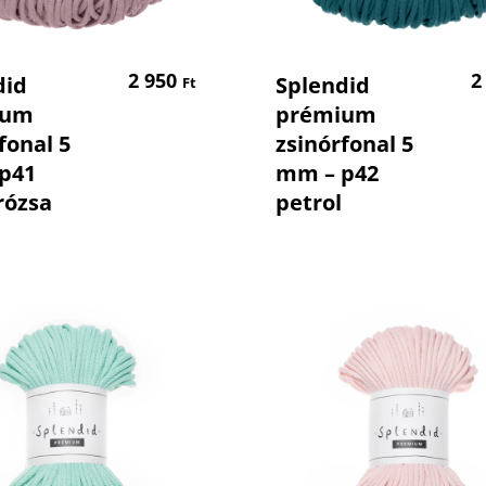
Kosárba Teszem
Kosárba Tesz
2 950
2
did
Splendid
Ft
ium
prémium
fonal 5
zsinórfonal 5
p41
mm – p42
rózsa
petrol