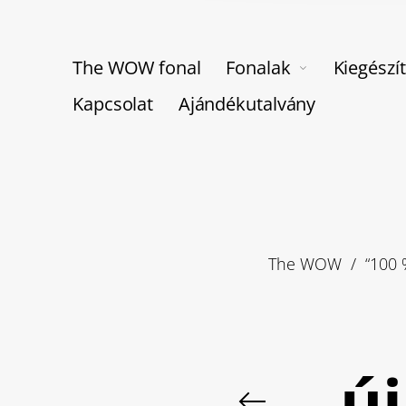
The WOW fonal
Fonalak
Kiegészí
Kapcsolat
Ajándékutalvány
The WOW
/
“100 
ú