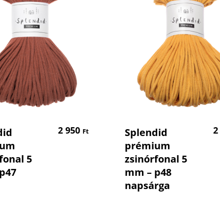
Kosárba Teszem
Kosárba Tesz
2 950
2
did
Splendid
Ft
ium
prémium
fonal 5
zsinórfonal 5
SZNUR fonalak
p47
mm – p48
Himalaya fonalak
napsárga
YarnArt fonalak