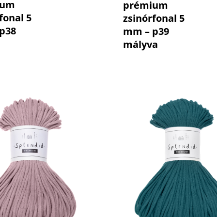
ium
prémium
fonal 5
zsinórfonal 5
p38
mm – p39
mályva