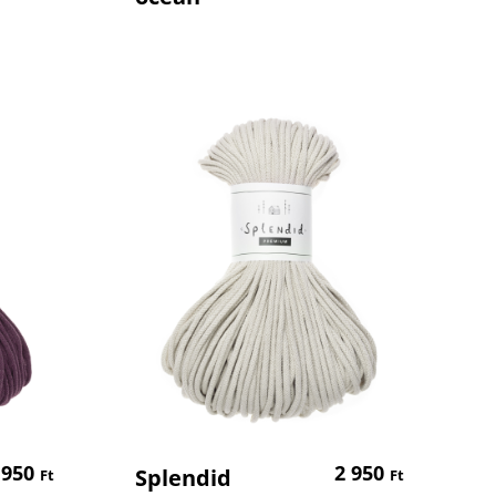
em
Kosárba Teszem
 950
2 950
Splendid
Ft
Ft