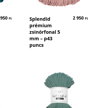
em
Kosárba Teszem
 950
2 950
Splendid
Ft
Ft
prémium
zsinórfonal 5
mm – p43
puncs