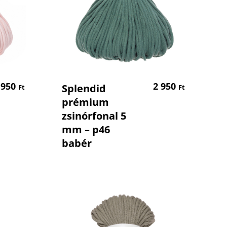
em
Kosárba Teszem
 950
2 950
Splendid
Ft
Ft
prémium
zsinórfonal 5
mm – p46
babér