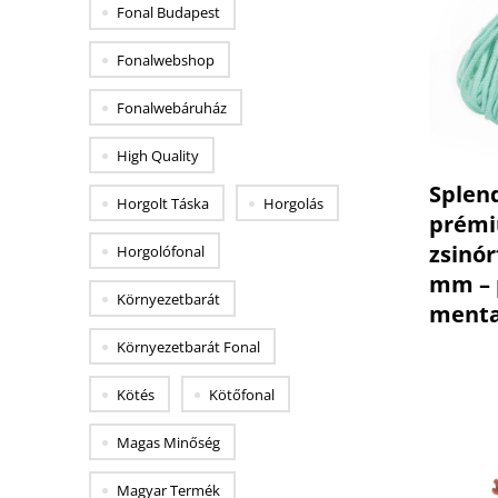
Fonal Budapest
Fonalwebshop
Fonalwebáruház
High Quality
Splen
Horgolt Táska
Horgolás
prém
zsinór
Horgolófonal
mm – 
Környezetbarát
menta
Környezetbarát Fonal
Kötés
Kötőfonal
Magas Minőség
Magyar Termék