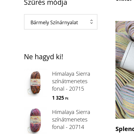
Szűrés módja
Bármely Színárnyalat
Ne hagyd ki!
Himalaya Sierra
színátmenetes
fonal - 20715
1 325
Ft
Himalaya Sierra
színátmenetes
fonal - 20714
Splen