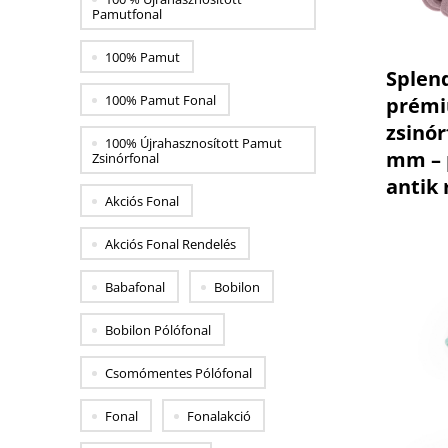
Pamutfonal
100% Pamut
Splen
100% Pamut Fonal
prém
zsinór
100% Újrahasznosított Pamut
mm – 
Zsinórfonal
antik 
Akciós Fonal
Akciós Fonal Rendelés
Babafonal
Bobilon
Bobilon Pólófonal
Csomómentes Pólófonal
Fonal
Fonalakció