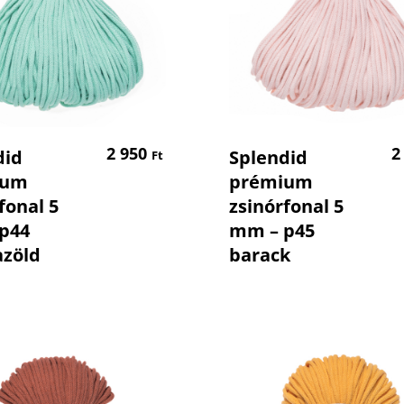
Kosárba Teszem
Kosárba Tesz
2 950
2
did
Splendid
Ft
ium
prémium
fonal 5
zsinórfonal 5
p44
mm – p45
zöld
barack