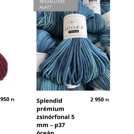
BESZÁLLÍTÁS
ALATT
om
Tovább Olvasom
 950
2 950
Splendid
Ft
Ft
prémium
zsinórfonal 5
mm – p37
óceán