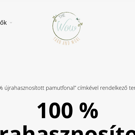
tők
% újrahasznosított pamutfonal” címkével rendelkező t
100 %
jrahasznosíto