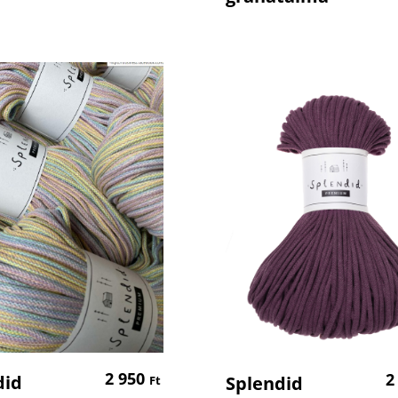
Kosárba Teszem
Kosárba Tesz
2 950
2
did
Splendid
Ft