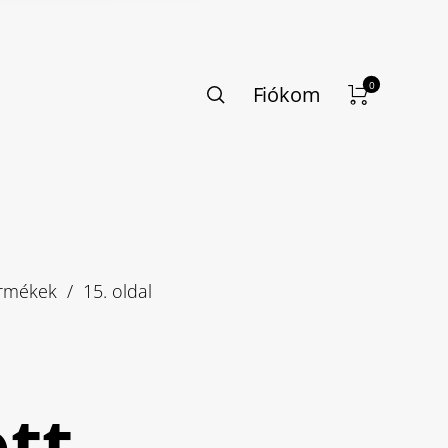
0
Fiókom
ermékek
/
15. oldal
tt