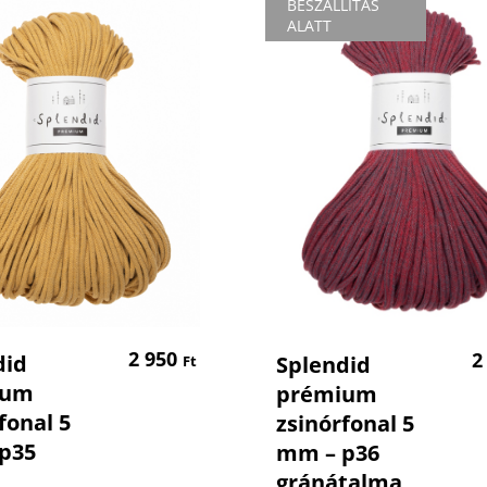
BESZÁLLÍTÁS
ALATT
Kosárba Teszem
Tovább Olvas
2 950
2
did
Splendid
Ft
ium
prémium
fonal 5
zsinórfonal 5
p35
mm – p36
gránátalma