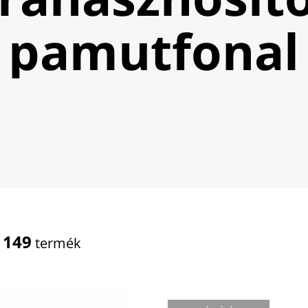
pamutfonal
149
t
termék