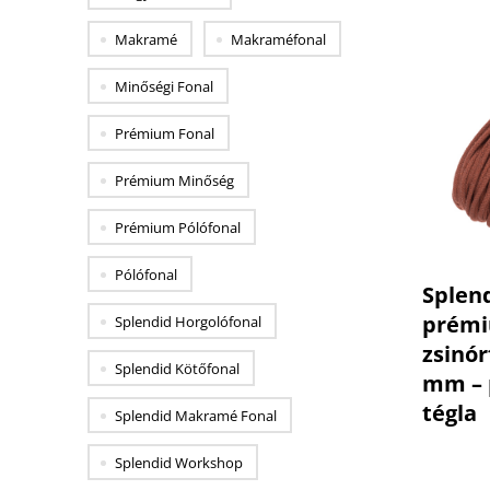
Makramé
Makraméfonal
Minőségi Fonal
Prémium Fonal
Prémium Minőség
Prémium Pólófonal
Pólófonal
Splen
prém
Splendid Horgolófonal
zsinór
Impresszum
ÁSZF
Splendid Kötőfonal
mm – 
Kapcsolat
Adatvédelem
tégla
Splendid Makramé Fonal
Viszonteladóknak
Szállítás
Splendid Workshop