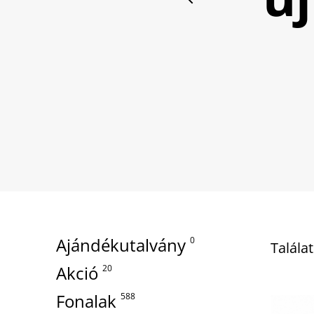
Ajándékutalvány
0
Talála
Akció
20
Fonalak
588