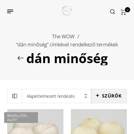
0
The WOW
/
“dán minőség” címkével rendelkező termékek
dán minőség
SZŰRŐK
Alapértelmezett rendezés
BESZÁLLÍTÁS
ALATT