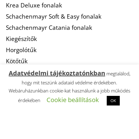
Krea Deluxe fonalak
Schachenmayr Soft & Easy fonalak
Schachenmayr Catania fonalak
Kiegészítők
Horgolótűk
Kötőtűk
Adatvédelmi tájékoztatónkban
megtalálod,
hogy mit teszünk adataid védelme érdekében.
Webáruházunkban cookie-kat használunk a jobb működés
Cookie beállítások
érdekében
OK
© 2021
The WOW Hungary Kft
. Minden jog
fentartva!